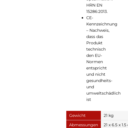
HRN EN
15286:2013.
CE-
Kennzeichnung
– Nachweis,
dass das
Produkt
technisch
den EU-
Normen
entspricht
und nicht
gesundheits-
und
umweltschädlich
ist
Gewicht
21 kg
Abmessungen
21 x 6.5 x 1.