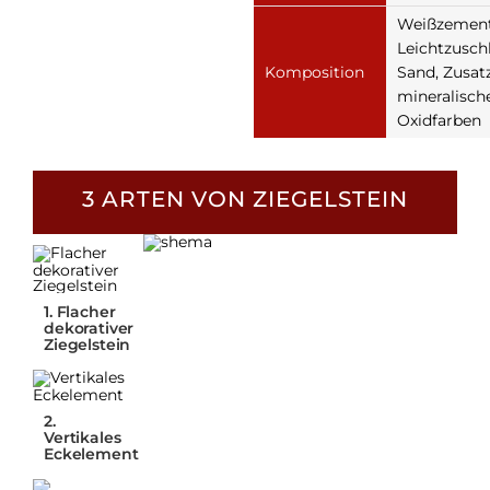
Weißzement
Leichtzuschl
Komposition
Sand, Zusatz
mineralisch
Oxidfarben
3 ARTEN VON
ZIEGELSTEIN
1. Flacher
dekorativer
Ziegelstein
2.
Vertikales
Eckelement