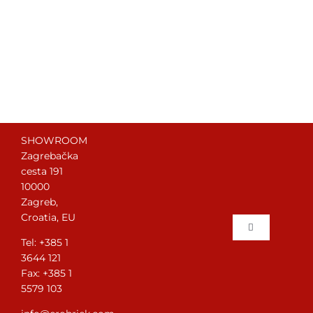
SHOWROOM
Zagrebačka
cesta 191
10000
Zagreb,
Croatia, EU
Toggle
Tel: +385 1
Navigation
3644 121
Heim
Fax: +385 1
5579 103
Galerie