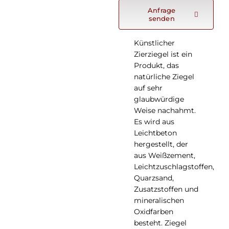
KONTAKT
Anfrage
senden
WooCommerce Cart
Künstlicher
Zierziegel ist ein
Produkt, das
Deutsch
natürliche Ziegel
auf sehr
glaubwürdige
Weise nachahmt.
Es wird aus
Leichtbeton
hergestellt, der
aus Weißzement,
Leichtzuschlagstoffen,
Quarzsand,
Zusatzstoffen und
mineralischen
Oxidfarben
besteht. Ziegel