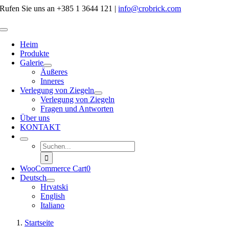
Zum
Rufen Sie uns an
+385 1 3644 121
|
info@crobrick.com
Inhalt
springen
Toggle
Navigation
Heim
Produkte
Galerie
Äußeres
Inneres
Verlegung von Ziegeln
Verlegung von Ziegeln
Fragen und Antworten
Über uns
KONTAKT
Suche
nach:
WooCommerce Cart
0
Deutsch
Hrvatski
English
Italiano
Startseite