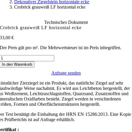
Dekorativer Ziegelstein horizontale ecke
Crobrick grauweiß LF horizontal ecke
Technisches Dokument
Crobrick grauweiß LF horizontal ecke
33,00
€
Der Preis gilt pro m². Die Mehrwertsteuer ist im Preis inbegriffen.
Crobrick
grauweiß
In den Warenkorb
LF
Anfrage senden
horizontal
ecke
ünstlicher Zierziegel ist ein Produkt, das natürliche Ziegel auf sehr
Menge
laubwürdige Weise nachahmt. Es wird aus Leichtbeton hergestellt, der
us Weißzement, Leichtzuschlagstoffen, Quarzsand, Zusatzstoffen und
ineralischen Oxidfarben besteht. Ziegel werden in verschiedenen
rößen, Formen und Oberflächenstrukturen hergestellt.
er Test bestätigt die Einhaltung der HRN EN 15286:2013. Eine Kopie
es Prüfberichts ist auf Anfrage erhältlich.
ertifikat :