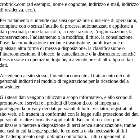
crobrick.com (ad esempio, nome e cognome, indirizzo e-mail, indirizzo
di residenza, ecc.).
Per trattamento si intende qualsiasi operazione o insieme di operazioni,
compiute con o senza l’ausilio di processi automatizzati e applicate a
dati personali, come la raccolta, la registrazione, l’organizzazione, la
conservazione, l’adattamento o la modifica, il ritiro, la consultazione,
l’uso, la comunicazione mediante trasmissione, pubblicazione o
qualsiasi altra forma di messa a disposizione, la classificazione o
l’interconnessione, il blocco, la cancellazione o la distruzione, nonché
l’esecuzione di operazioni logiche, matematiche e di altro tipo su tali
dati.
Accedendo al sito stesso, l’utente acconsente al trattamento dei dati
personali indicati nel modulo di registrazione per la ricezione della
newsletter.
Gli stessi dati vengono utilizzati a scopo informativo, e allo scopo di
promuovere i servizi e i prodotti di boston d.o.o. si impegna a
proteggere la privacy dei dati personali di tutti i visitatori registrati al
sito web, e li tratterà in conformità con la legge sulla protezione dei dati
personali, o altre normative applicabili. Boston d.o.o. non può
utilizzare o mettere a disposizione di terzi senza autorizzazione, tranne
nei casi in cui la legge speciale lo consenta o sia necessario ai fini
dell’adempimento degli obblighi contrattuali. Tutti i dipendenti di