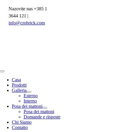
Salta
Nazovite nas +385 1
al
contenuto
3644 121
|
info@crobrick.com
Toggle
Navigation
Casa
Prodotti
Galleria
Esterno
Interno
Posa dei mattoni
Posa dei mattoni
Domande e risposte
Chi Siamo
Contatto