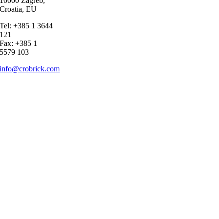
10000 Zagreb,
Croatia, EU
Tel: +385 1 3644
121
Fax: +385 1
5579 103
info@crobrick.com