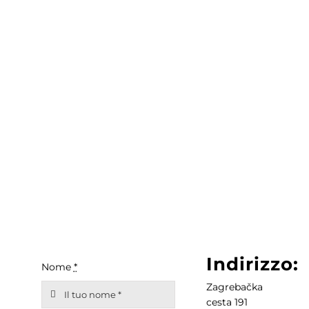
Contatto
WooCommerce Cart
Italiano
Indirizzo:
Nome
*
Zagrebačka
cesta 191