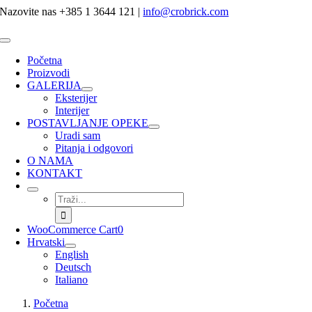
Skip
Nazovite nas +385 1 3644 121
|
info@crobrick.com
to
content
Toggle
Navigation
Početna
Proizvodi
GALERIJA
Eksterijer
Interijer
POSTAVLJANJE OPEKE
Uradi sam
Pitanja i odgovori
O NAMA
KONTAKT
Traži...
WooCommerce Cart
0
Hrvatski
English
Deutsch
Italiano
Početna