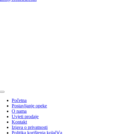
Toggle
Navigation
Početna
Postavljanje opeke
O nama
Uvjeti prodaje
Kontakt
Izjava o privatnosti
Politika korištenja kolačića