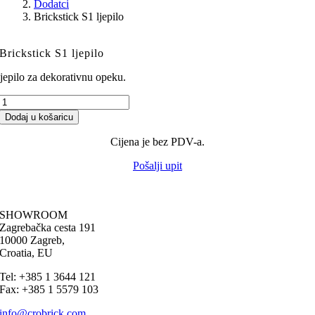
Dodatci
Brickstick S1 ljepilo
Brickstick S1 ljepilo
jepilo za dekorativnu opeku.
Brickstick
S1
Dodaj u košaricu
ljepilo
količina
Cijena je bez PDV-a.
Pošalji upit
SHOWROOM
Zagrebačka cesta 191
10000 Zagreb,
Croatia, EU
Tel: +385 1 3644 121
Fax: +385 1 5579 103
info@crobrick.com