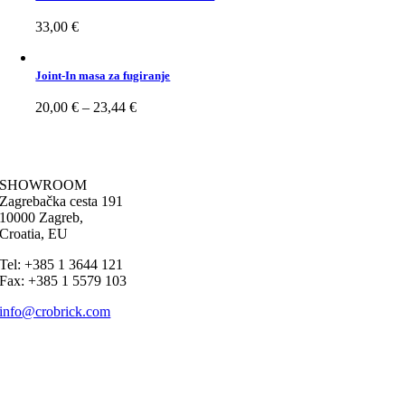
33,00
€
Joint-In masa za fugiranje
20,00
€
–
23,44
€
SHOWROOM
Zagrebačka cesta 191
10000 Zagreb,
Croatia, EU
Tel: +385 1 3644 121
Fax: +385 1 5579 103
info@crobrick.com