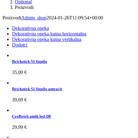
Optional
Proizvodi
Proizvodi
Admin_shop
2024-01-26T11:09:54+00:00
Dekorativna opeka
Dekorativna opeka kutna horizontalna
Dekorativna opeka kutna vertikalna
Dodatci
Brickstick S1 ljepilo
35,00
€
Brickstick S1 ljepilo antracit
39,69
€
CroBrick antik bež DF
29,99
€