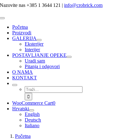
Skip
Nazovite nas +385 1 3644 121
|
info@crobrick.com
to
content
Toggle
Navigation
Početna
Proizvodi
GALERIJA
Eksterijer
Interijer
POSTAVLJANJE OPEKE
Uradi sam
Pitanja i odgovori
O NAMA
KONTAKT
Traži...
WooCommerce Cart
0
Hrvatski
English
Deutsch
Italiano
Početna