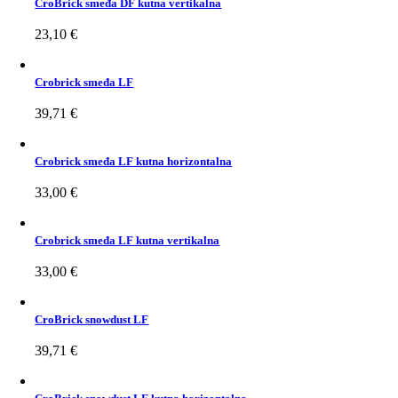
CroBrick smeđa DF kutna vertikalna
23,10
€
Crobrick smeđa LF
39,71
€
Crobrick smeđa LF kutna horizontalna
33,00
€
Crobrick smeđa LF kutna vertikalna
33,00
€
CroBrick snowdust LF
39,71
€