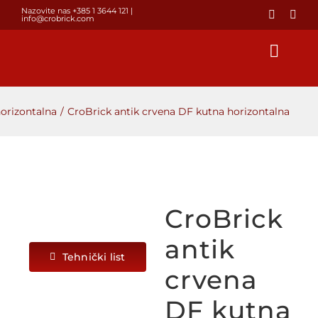
Skip
Nazovite nas +385 1 3644 121
|
info@crobrick.com
to
content
Toggl
Navig
Početna
orizontalna
CroBrick antik crvena DF kutna horizontalna
Proizvodi
GALERIJA
CroBrick
POSTAVLJANJE OPEKE
antik
Tehnički list
crvena
O NAMA
DF kutna