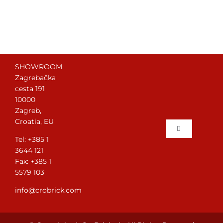
SHOWROOM
Zagrebačka
cesta 191
10000
Zagreb,
Croatia, EU
Toggle
Tel: +385 1
Navigation
3644 121
Početna
Fax: +385 1
5579 103
Postavljanje 
info@crobrick.com
O nama