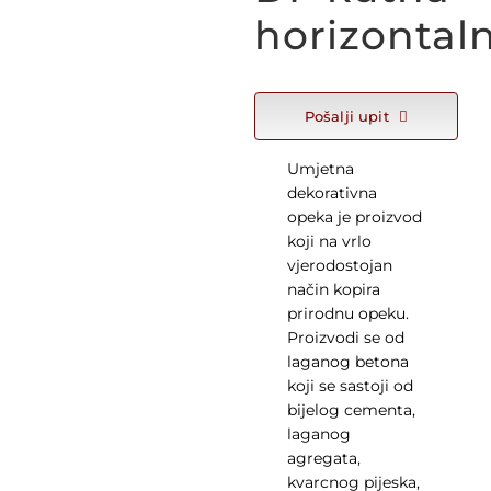
KONTAKT
horizontal
WooCommerce Cart
Pošalji upit
Hrvatski
Umjetna
dekorativna
opeka je proizvod
koji na vrlo
vjerodostojan
način kopira
prirodnu opeku.
Proizvodi se od
laganog betona
koji se sastoji od
bijelog cementa,
laganog
agregata,
kvarcnog pijeska,