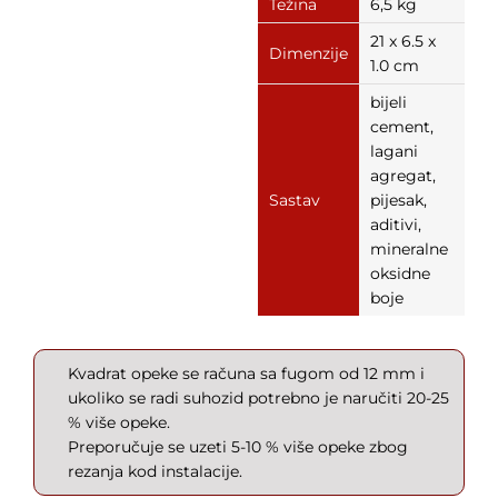
Težina
6,5 kg
21 x 6.5 x
Dimenzije
1.0 cm
bijeli
cement,
lagani
agregat,
Sastav
pijesak,
aditivi,
mineralne
oksidne
boje
Kvadrat opeke se računa sa fugom od 12 mm i
ukoliko se radi suhozid potrebno je naručiti 20-25
% više opeke.
Preporučuje se uzeti 5-10 % više opeke zbog
rezanja kod instalacije.