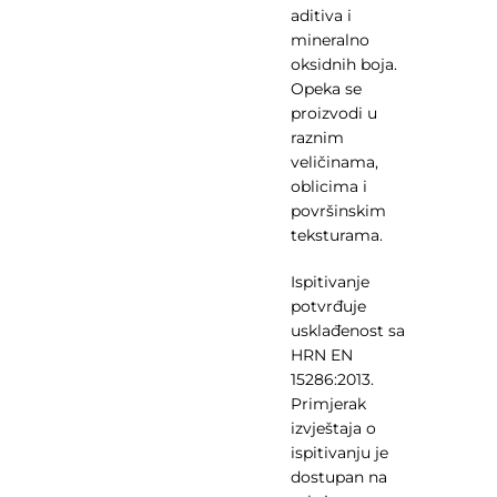
aditiva i
mineralno
oksidnih boja.
Opeka se
proizvodi u
raznim
veličinama,
oblicima i
površinskim
teksturama.
Ispitivanje
potvrđuje
usklađenost sa
HRN EN
15286:2013.
Primjerak
izvještaja o
ispitivanju je
dostupan na