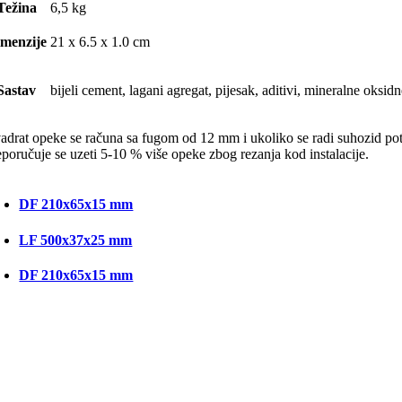
Težina
6,5 kg
menzije
21 x 6.5 x 1.0 cm
Sastav
bijeli cement, lagani agregat, pijesak, aditivi, mineralne oksid
adrat opeke se računa sa fugom od 12 mm i ukoliko se radi suhozid pot
eporučuje se uzeti 5-10 % više opeke zbog rezanja kod instalacije.
DF 210x65x15 mm
LF 500x37x25 mm
DF 210x65x15 mm