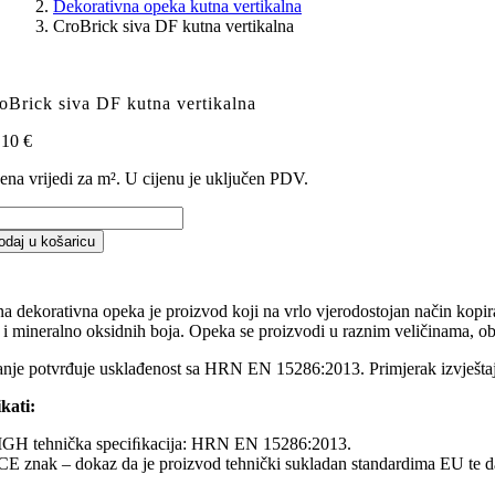
Dekorativna opeka kutna vertikalna
CroBrick siva DF kutna vertikalna
oBrick siva DF kutna vertikalna
,10
€
jena vrijedi za m². U cijenu je uključen PDV.
oBrick
a
odaj u košaricu
F
tna
tikalna
a dekorativna opeka je proizvod koji na vrlo vjerodostojan način kopira
ičina
a i mineralno oksidnih boja. Opeka se proizvodi u raznim veličinama, ob
vanje potvrđuje usklađenost sa HRN EN 15286:2013. Primjerak izvještaja
ikati:
IGH tehnička speciﬁkacija: HRN EN 15286:2013.
CE znak – dokaz da je proizvod tehnički sukladan standardima EU te da n