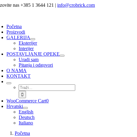
Skip
zovite nas +385 1 3644 121
|
info@crobrick.com
to
content
oggle
avigation
Početna
Proizvodi
GALERIJA
Eksterijer
Interijer
POSTAVLJANJE OPEKE
Uradi sam
Pitanja i odgovori
O NAMA
KONTAKT
Traži...
WooCommerce Cart
0
Hrvatski
English
Deutsch
Italiano
Početna