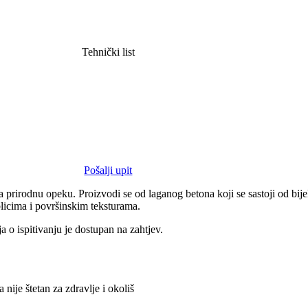
Tehnički list
Pošalji upit
 prirodnu opeku. Proizvodi se od laganog betona koji se sastoji od bij
licima i površinskim teksturama.
 o ispitivanju je dostupan na zahtjev.
ije štetan za zdravlje i okoliš