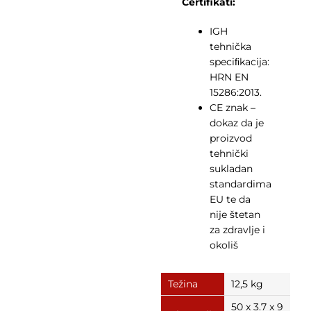
Certifikati:
IGH
tehnička
speciﬁkacija:
HRN EN
15286:2013.
CE znak –
dokaz da je
proizvod
tehnički
sukladan
standardima
EU te da
nije štetan
za zdravlje i
okoliš
Težina
12,5 kg
50 x 3.7 x 9