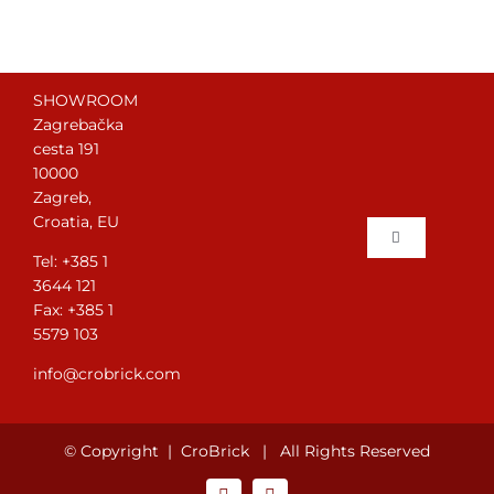
SHOWROOM
Zagrebačka
cesta 191
10000
Zagreb,
Croatia, EU
Toggle
Tel: +385 1
Navigation
3644 121
Početna
Fax: +385 1
5579 103
Postavljanje 
info@crobrick.com
O nama
© Copyright |
CroBrick
| All Rights Reserved