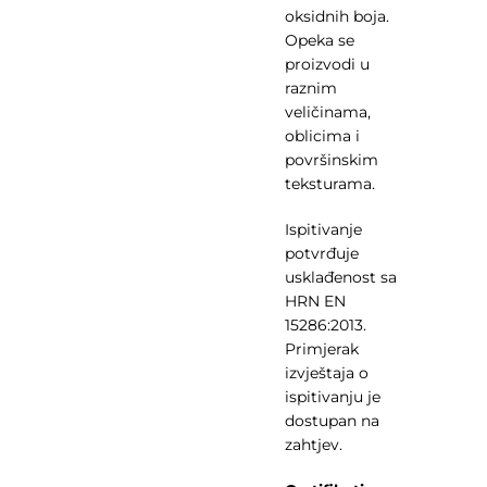
oksidnih boja.
Opeka se
proizvodi u
raznim
veličinama,
oblicima i
površinskim
teksturama.
Ispitivanje
potvrđuje
usklađenost sa
HRN EN
15286:2013.
Primjerak
izvještaja o
ispitivanju je
dostupan na
zahtjev.