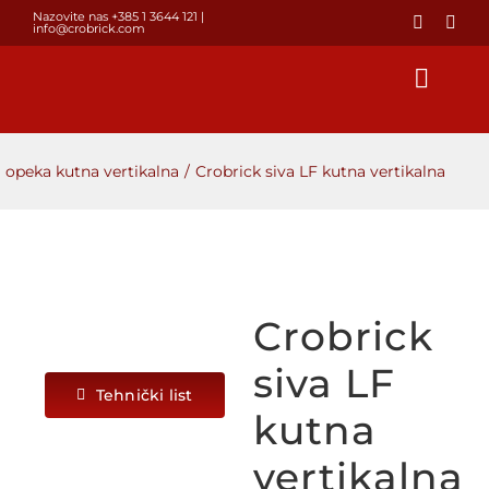
Skip
Nazovite nas +385 1 3644 121
|
info@crobrick.com
to
content
Toggl
Navig
Početna
 opeka kutna vertikalna
Crobrick siva LF kutna vertikalna
Proizvodi
GALERIJA
Crobrick
POSTAVLJANJE OPEKE
siva LF
Tehnički list
kutna
O NAMA
vertikalna