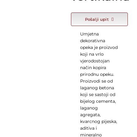
KONTAKT
Pošalji upit
WooCommerce Cart
Umjetna
dekorativna
Hrvatski
opeka je proizvod
koji na vrlo
vjerodostojan
način kopira
prirodnu opeku.
Proizvodi se od
laganog betona
koji se sastoji od
bijelog cementa,
laganog
agregata,
kvarcnog pijeska,
aditiva i
mineralno