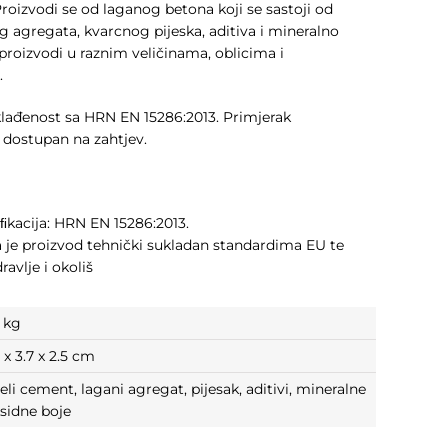
roizvodi se od laganog betona koji se sastoji od
 agregata, kvarcnog pijeska, aditiva i mineralno
proizvodi u raznim veličinama, oblicima i
.
sklađenost sa HRN EN 15286:2013. Primjerak
je dostupan na zahtjev.
ﬁkacija: HRN EN 15286:2013.
 je proizvod tehnički sukladan standardima EU te
ravlje i okoliš
 kg
 x 3.7 x 2.5 cm
jeli cement, lagani agregat, pijesak, aditivi, mineralne
sidne boje