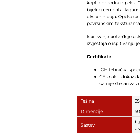
kopira prirodnu opeku. P
bijelog cementa, laganog
oksidnih boja. Opeka se 
površinskim teksturama
Ispitivanje potvrđuje u
izvještaja o ispitivanju 
Certifikati:
IGH tehnička speci
CE znak – dokaz da
da nije štetan za zd
Težina
35
Dimenzije
50
bi
Sastav
ok