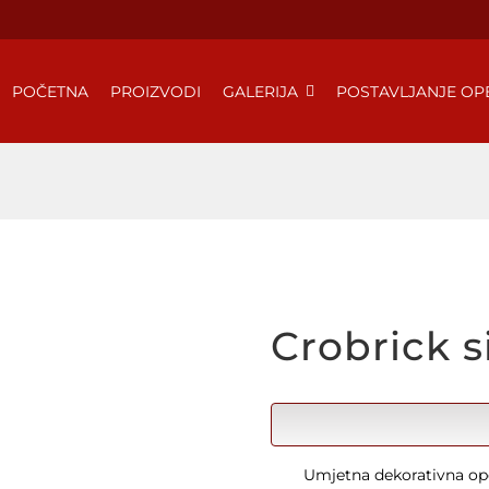
POČETNA
PROIZVODI
GALERIJA
POSTAVLJANJE OP
Crobrick s
Umjetna dekorativna ope