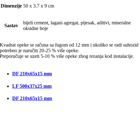
Dimenzije
50 x 3.7 x 9 cm
bijeli cement, lagani agregat, pijesak, aditivi, mineralne
Sastav
oksidne boje
Kvadrat opeke se računa sa fugom od 12 mm i ukoliko se radi suhozid
potrebno je naručiti 20-25 % više opeke.
Preporučuje se uzeti 5-10 % više opeke zbog rezanja kod instalacije.
DF 210x65x15 mm
LF 500x37x25 mm
DF 210x65x15 mm