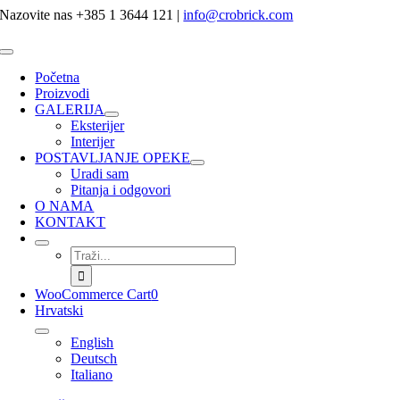
Skip
Nazovite nas +385 1 3644 121
|
info@crobrick.com
to
content
Toggle
Navigation
Početna
Proizvodi
GALERIJA
Eksterijer
Interijer
POSTAVLJANJE OPEKE
Uradi sam
Pitanja i odgovori
O NAMA
KONTAKT
Traži...
WooCommerce Cart
0
Hrvatski
English
Deutsch
Italiano