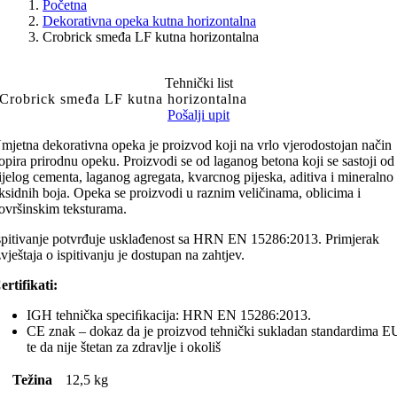
Početna
Dekorativna opeka kutna horizontalna
Crobrick smeđa LF kutna horizontalna
Tehnički list
Crobrick smeđa LF kutna horizontalna
Pošalji upit
mjetna dekorativna opeka je proizvod koji na vrlo vjerodostojan način
opira prirodnu opeku. Proizvodi se od laganog betona koji se sastoji od
ijelog cementa, laganog agregata, kvarcnog pijeska, aditiva i mineralno
ksidnih boja. Opeka se proizvodi u raznim veličinama, oblicima i
ovršinskim teksturama.
spitivanje potvrđuje usklađenost sa HRN EN 15286:2013. Primjerak
zvještaja o ispitivanju je dostupan na zahtjev.
ertifikati:
IGH tehnička speciﬁkacija: HRN EN 15286:2013.
CE znak – dokaz da je proizvod tehnički sukladan standardima E
te da nije štetan za zdravlje i okoliš
Težina
12,5 kg