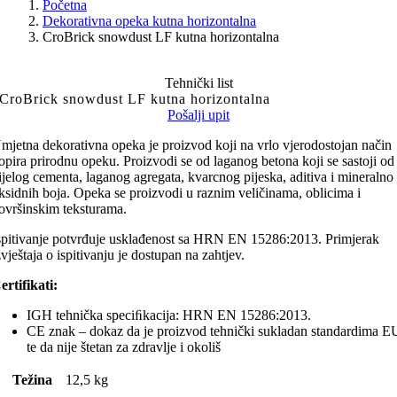
Početna
Dekorativna opeka kutna horizontalna
CroBrick snowdust LF kutna horizontalna
Tehnički list
CroBrick snowdust LF kutna horizontalna
Pošalji upit
mjetna dekorativna opeka je proizvod koji na vrlo vjerodostojan način
opira prirodnu opeku. Proizvodi se od laganog betona koji se sastoji od
ijelog cementa, laganog agregata, kvarcnog pijeska, aditiva i mineralno
ksidnih boja. Opeka se proizvodi u raznim veličinama, oblicima i
ovršinskim teksturama.
spitivanje potvrđuje usklađenost sa HRN EN 15286:2013. Primjerak
zvještaja o ispitivanju je dostupan na zahtjev.
ertifikati:
IGH tehnička speciﬁkacija: HRN EN 15286:2013.
CE znak – dokaz da je proizvod tehnički sukladan standardima E
te da nije štetan za zdravlje i okoliš
Težina
12,5 kg