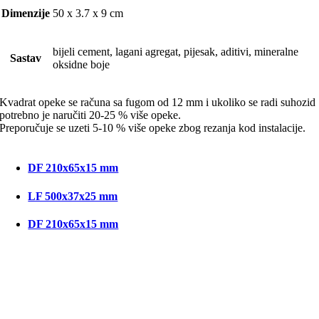
Dimenzije
50 x 3.7 x 9 cm
bijeli cement, lagani agregat, pijesak, aditivi, mineralne
Sastav
oksidne boje
Kvadrat opeke se računa sa fugom od 12 mm i ukoliko se radi suhozid
potrebno je naručiti 20-25 % više opeke.
Preporučuje se uzeti 5-10 % više opeke zbog rezanja kod instalacije.
DF 210x65x15 mm
LF 500x37x25 mm
DF 210x65x15 mm