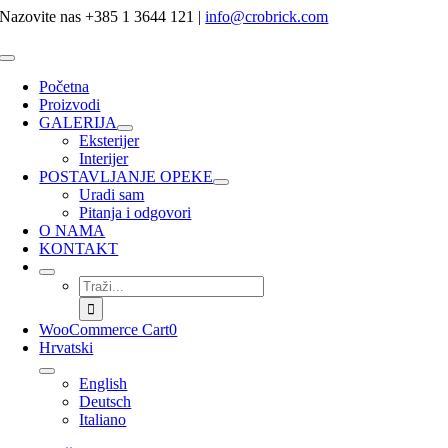
Skip
Nazovite nas +385 1 3644 121
|
info@crobrick.com
to
content
Toggle
Navigation
Početna
Proizvodi
GALERIJA
Eksterijer
Interijer
POSTAVLJANJE OPEKE
Uradi sam
Pitanja i odgovori
O NAMA
KONTAKT
Traži...
WooCommerce Cart
0
Hrvatski
English
Deutsch
Italiano