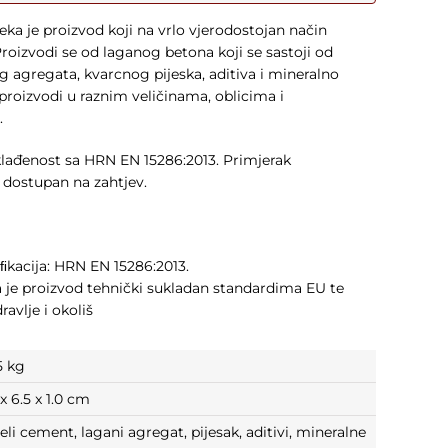
ka je proizvod koji na vrlo vjerodostojan način
roizvodi se od laganog betona koji se sastoji od
 agregata, kvarcnog pijeska, aditiva i mineralno
proizvodi u raznim veličinama, oblicima i
.
sklađenost sa HRN EN 15286:2013. Primjerak
je dostupan na zahtjev.
ﬁkacija: HRN EN 15286:2013.
 je proizvod tehnički sukladan standardima EU te
ravlje i okoliš
5 kg
 x 6.5 x 1.0 cm
jeli cement, lagani agregat, pijesak, aditivi, mineralne