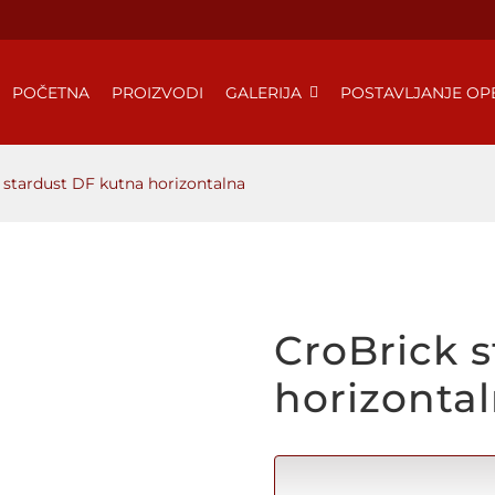
POČETNA
PROIZVODI
GALERIJA
POSTAVLJANJE OP
 stardust DF kutna horizontalna
CroBrick 
horizonta