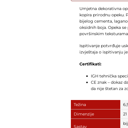
Umjetna dekorativna ope
kopira prirodnu opeku. P
bijelog cementa, laganog
oksidnih boja. Opeka se 
površinskim teksturama
Ispitivanje potvrđuje u
izvještaja o ispitivanju 
Certifikati:
IGH tehnička speci
CE znak – dokaz da
da nije štetan za zd
Težina
6,
Dimenzije
21
bi
Sastav