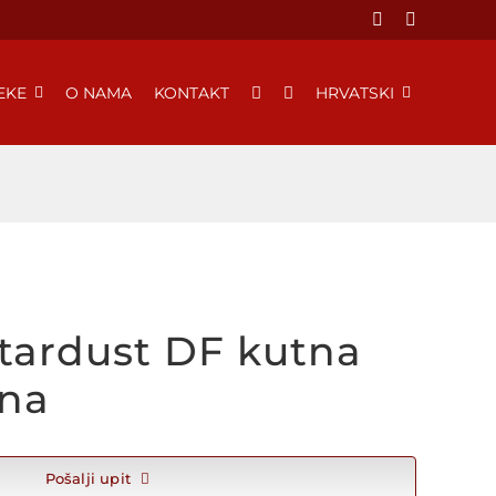
EKE
O NAMA
KONTAKT
HRVATSKI
stardust DF kutna
lna
Pošalji upit