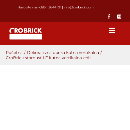
Skip
Nazovite nas +385 1 3644 121
|
info@crobrick.com
to
content
Toggl
Navig
Početna
Početna
Dekorativna opeka kutna vertikalna
CroBrick stardust LF kutna vertikalna-edit
Proizvodi
GALERIJA
POSTAVLJANJE OPEKE
O NAMA