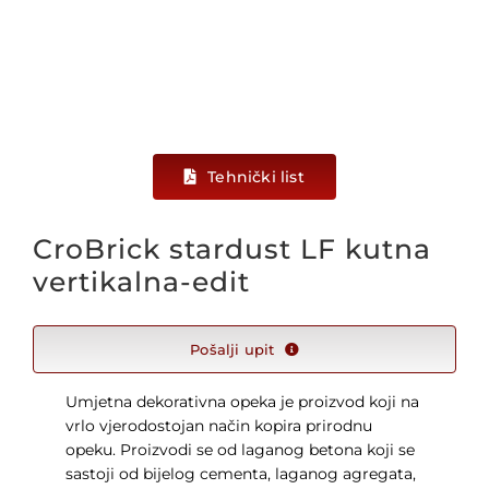
KONTAKT
WooCommerce Cart
Tehnički list
Hrvatski
CroBrick stardust LF kutna
vertikalna-edit
Pošalji upit
Umjetna dekorativna opeka je proizvod koji na
vrlo vjerodostojan način kopira prirodnu
opeku. Proizvodi se od laganog betona koji se
sastoji od bijelog cementa, laganog agregata,