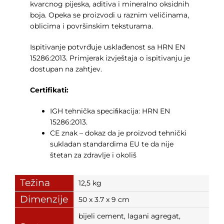
kvarcnog pijeska, aditiva i mineralno oksidnih
boja. Opeka se proizvodi u raznim veličinama,
oblicima i površinskim teksturama.
Ispitivanje potvrđuje usklađenost sa HRN EN
15286:2013. Primjerak izvještaja o ispitivanju je
dostupan na zahtjev.
Certifikati:
IGH tehnička speciﬁkacija: HRN EN
15286:2013.
CE znak – dokaz da je proizvod tehnički
sukladan standardima EU te da nije
štetan za zdravlje i okoliš
Težina
12,5 kg
Dimenzije
50 x 3.7 x 9 cm
bijeli cement, lagani agregat,