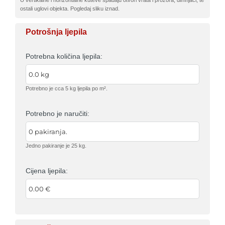
U vertikalne i horizontalne kuteve spadaju otvori vrata i prozora, dimnjaci, te
ostali uglovi objekta. Pogledaj sliku iznad.
Potrošnja ljepila
Potrebna količina ljepila:
Potrebno je cca 5 kg ljepila po m².
Potrebno je naručiti:
Jedno pakiranje je 25 kg.
Cijena ljepila: