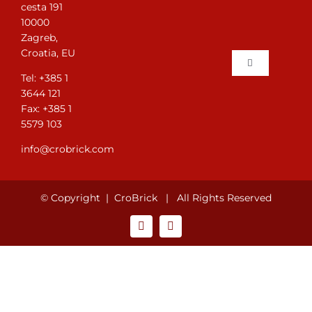
cesta 191
Contatto
10000
Zagreb,
Croatia, EU
WooCommerce Cart
Toggle
Tel: +385 1
Navigation
3644 121
Casa
Italiano
Fax: +385 1
5579 103
Galleria
info@crobrick.com
Posa dei matt
© Copyright |
CroBrick
| All Rights Reserved
Chi Siamo
Condizioni di 